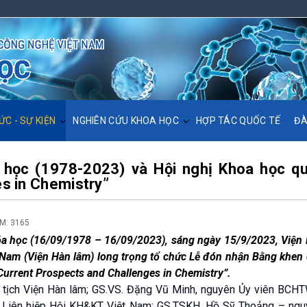
ỨC - SỰ KIỆN
NGHIÊN CỨU KHOA HỌC
HỢP TÁC QUỐC TẾ
ĐÀ
học (1978-2023) và Hội nghị Khoa học qu
s in Chemistry”
M: 3165
 Nam (Viện Hàn lâm) long trọng tổ chức Lễ đón nhận Bằng khen
Current Prospects and Challenges in Chemistry”.
 tịch Viện Hàn lâm; GS.VS. Đặng Vũ Minh, nguyên Ủy viên BCH
ự Liên hiệp Hội KH&KT Việt Nam; GS.TSKH. Hồ Sỹ Thoảng – ng