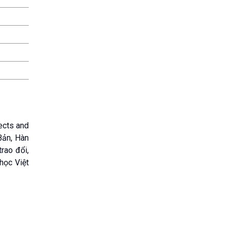
ects and
Bản, Hàn
rao đổi,
học Việt