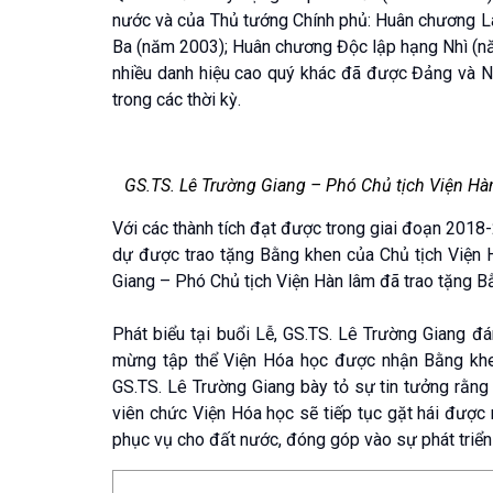
nước và của Thủ tướng Chính phủ: Huân chương 
Ba (năm 2003); Huân chương Độc lập hạng Nhì (n
nhiều danh hiệu cao quý khác đã được Đảng và N
trong các thời kỳ.
GS.TS. Lê Trường Giang – Phó Chủ tịch Viện Hà
Với các thành tích đạt được trong giai đoạn 2018-
dự được trao tặng Bằng khen của Chủ tịch Viện H
Giang – Phó Chủ tịch Viện Hàn lâm đã trao tặng B
Phát biểu tại buổi Lễ, GS.TS. Lê Trường Giang đ
mừng tập thể Viện Hóa học được nhận Bằng khen
GS.TS. Lê Trường Giang bày tỏ sự tin tưởng rằng v
viên chức Viện Hóa học sẽ tiếp tục gặt hái được 
phục vụ cho đất nước, đóng góp vào sự phát triể