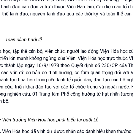
 Lãnh đạo các đơn vị trực thuộc Viện Hàn lâm; đại diện các tổ c
 thể lãnh đạo, nguyên lãnh đạo qua các thời kỳ và toàn thể cán 
Toàn cảnh buổi lễ
 học, tập thể cán bộ, viên chức, người lao động Viện Hóa học c
triển lớn mạnh không ngừng của Viện. Viện Hóa học trực thuộc V
c thành lập ngày 16/9/1978 theo Quyết định số 230/CP của T
 các vấn đề cơ bản có định hướng, có tầm quan trọng đối với 
hành tựu hóa học trong nền kinh tế quốc dân; đào tạo cán bộ ng
 cứu, triển khai đào tạo với các tổ chức trong và ngoài nước. H
òng nghiên cứu, 01 Trung tâm Phổ cộng hưởng từ hạt nhân (tươ
n bộ.
Viện trưởng Viện Hóa học phát biểu tại buổi Lễ
, Viện Hóa học đã vinh dự được nhận các danh hiệu khen thưởng