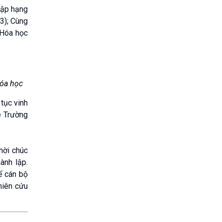
lập hạng
3); Cùng
 Hóa học
Hóa học
tục vinh
ê Trường
hời chúc
ành lập.
ể cán bộ
hiên cứu