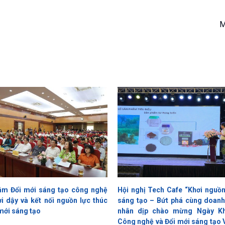
M
âm Đổi mới sáng tạo công nghệ
Hội nghị Tech Cafe “Khơi nguồn
i dậy và kết nối nguồn lực thúc
sáng tạo – Bứt phá cùng doanh
mới sáng tạo
nhân dịp chào mừng Ngày Kh
Công nghệ và Đổi mới sáng tạo 