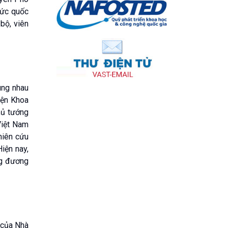
hức quốc
bộ, viên
ùng nhau
iện Khoa
hủ tướng
Việt Nam
hiên cứu
iện nay,
ng đương
 của Nhà