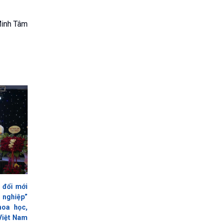
inh Tâm
 đổi mới
 nghiệp”
oa học,
Việt Nam