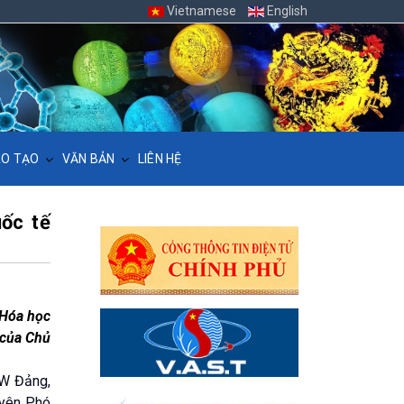
Vietnamese
English
O TẠO
VĂN BẢN
LIÊN HỆ
ốc tế
 của Chủ
TW Đảng,
uyên Phó