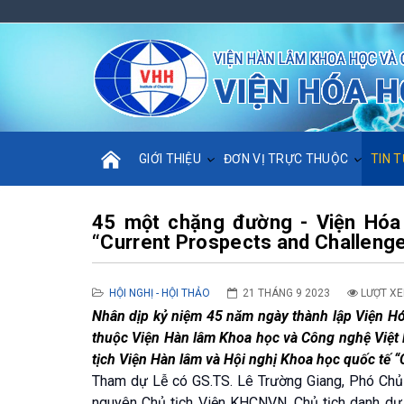
GIỚI THIỆU
ĐƠN VỊ TRỰC THUỘC
TIN T
45 một chặng đường - Viện Hóa 
“Current Prospects and Challenge
HỘI NGHỊ - HỘI THẢO
21 THÁNG 9 2023
LƯỢT XE
Nhân dịp kỷ niệm 45 năm ngày thành lập Viện Hóa học (16/09/1978 – 16/09/2023), sáng ngày 15/9/2023, Viện Hóa học
thuộc Viện Hàn lâm Khoa học và Công nghệ Việt
tịch Viện Hàn lâm và Hội nghị Khoa học quốc tế “
Tham dự Lễ có GS.TS. Lê Trường Giang, Phó Chủ
nguyên Chủ tịch Viện KHCNVN, Chủ tịch danh d