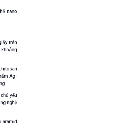
thể nano
iấy trên
c khoảng
chitosan
phẩm Ag-
ồng
 chủ yếu
công nghệ
i aramid