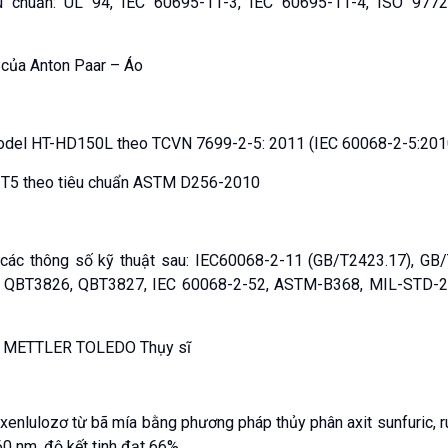
tiêu chuẩn: UL 94, IEC 60695-11-3, IEC 60695-11-4, ISO 977
 của Anton Paar – Áo
 model HT-HD150L theo TCVN 7699-2-5: 2011 (IEC 60068-2-5:201
-T5 theo tiêu chuẩn ASTM D256-2010
ủ các thông số kỹ thuật sau: IEC60068-2-11 (GB/T2423.17), GB
 QBT3826, QBT3827, IEC 60068-2-52, ASTM-B368, MIL-STD-20
àng METTLER TOLEDO Thụy sĩ
xenlulozơ từ bã mía bằng phương pháp thủy phân axit sunfuric, r
0 nm, độ kết tinh đạt 66%.