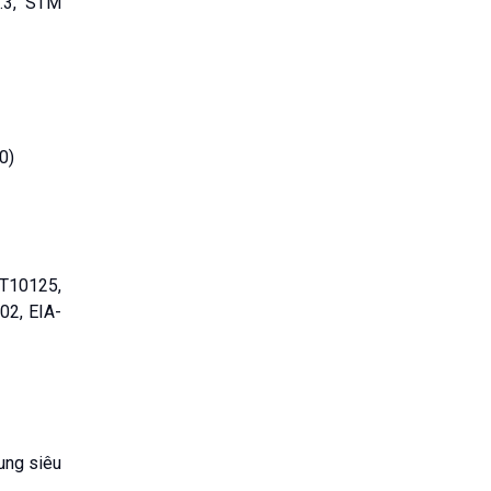
2.3, STM
0)
/T10125,
2, EIA-
ung siêu