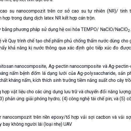
 cao su nanocompozit trên cơ sở cao su tự nhiên (NR)/ tinh 
hợp trong dung dịch latex NR kết hợp cán trộn.
 giấy bằng phương pháp sử dụng hệ oxi hóa TEMPO/ NaClO/NaClO
.
2
ệ về Quy trình chế tạo chế phẩm phủ chống thấm nước dùng cho g
 thấy khả năng kị nước thông qua xác định góc tiếp xúc đo đượ
chitosan nanocomposite, Ag-pectin nanocomposite và Ag-pectin-
kháng nấm bệnh đốm lá dạng lưới của Ag-polysaccharide, sản 
ất kháng nấm, kích thích sinh trưởng tiềm năng suất cho cây tr
hợp vật liệu cho các ứng dụng lưu trữ và chuyển đổi năng lượng
 (3) phản ứng giải phóng hydro; (4) công nghệ tái chế pin; và (5) 
er nanocompozit trên nền epoxy/tổ hợp vải sợi cacbon và vải sợ
 bay không người lái (loại nhẹ) UAV