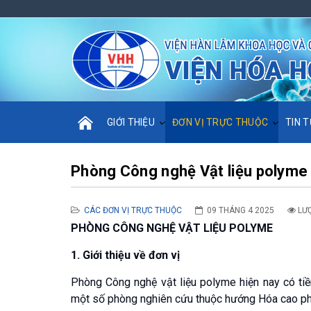
GIỚI THIỆU
ĐƠN VỊ TRỰC THUỘC
TIN T
Phòng Công nghệ Vật liệu polyme
CÁC ĐƠN VỊ TRỰC THUỘC
09 THÁNG 4 2025
LƯ
PHÒNG CÔNG NGHỆ VẬT LIỆU POLYME
1. Giới thiệu về đơn vị
Phòng Công nghệ vật liệu polyme hiện nay có ti
một số phòng nghiên cứu thuộc hướng Hóa cao ph