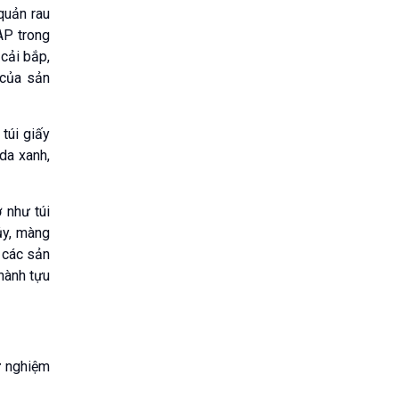
quản rau
AP trong
 cải bắp,
 của sản
 túi giấy
da xanh,
 như túi
ủy, màng
 các sản
hành tựu
ử nghiệm