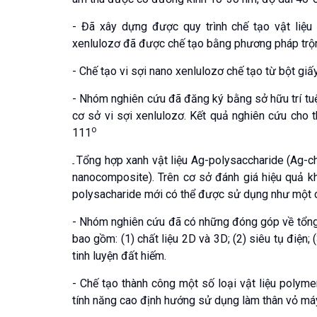
- Đã xây dựng được quy trình chế tạo vật liệu
xenlulozơ đã được chế tạo bằng phương pháp trộn 
- Chế tạo vi sợi nano xenlulozơ chế tạo từ bột
- Nhóm nghiên cứu đã đăng ký bằng sở hữu trí tu
cơ sở vi sợi xenlulozơ. Kết quả nghiên cứu cho
o
111
Tổng hợp xanh vật liệu Ag-polysaccharide (Ag-
-
nanocomposite). Trên cơ sở đánh giá hiệu quả 
polysacharide mới có thể được sử dụng như một ch
- Nhóm nghiên cứu đã có những đóng góp về tổng 
bao gồm: (1) chất liệu 2D và 3D; (2) siêu tụ điện;
tinh luyện đất hiếm.
- Chế tạo thành công một số loại vật liệu polym
tính năng cao định hướng sử dụng làm thân vỏ máy