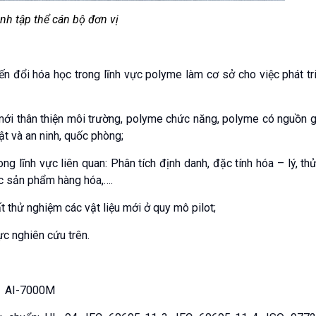
nh tập thể cán bộ đơn vị
n đổi hóa học trong lĩnh vực polyme làm cơ sở cho việc phát tr
 mới thân thiện môi trường, polyme chức năng, polyme có nguồn g
ật và an ninh, quốc phòng;
ng lĩnh vực liên quan: Phân tích định danh, đặc tính hóa – lý, t
ác sản phẩm hàng hóa,….
ất thử nghiệm các vật liệu mới ở quy mô pilot;
ực nghiên cứu trên.
CH AI-7000M