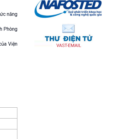
hức năng
nh Phòng
của Viện