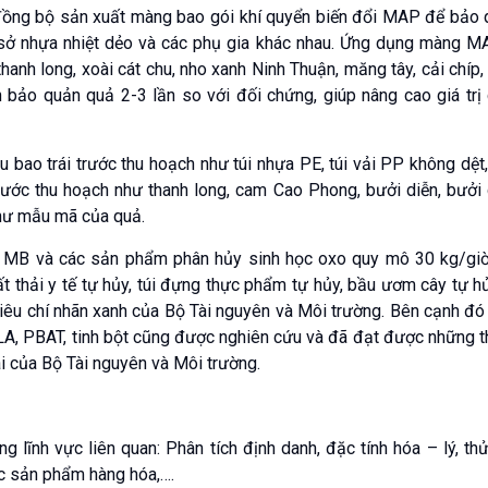
ị đồng bộ sản xuất màng bao gói khí quyển biến đổi MAP để bảo 
sở nhựa nhiệt dẻo và các phụ gia khác nhau. Ứng dụng màng M
thanh long, xoài cát chu, nho xanh Ninh Thuận, măng tây, cải chíp,
n bảo quản quả 2-3 lần so với đối chứng, giúp nâng cao giá trị
 bao trái trước thu hoạch như túi nhựa PE, túi vải PP không dệt,
ước thu hoạch như thanh long, cam Cao Phong, bưởi diễn, bưởi 
như mẫu mã của quả.
o MB và các sản phẩm phân hủy sinh học oxo quy mô 30 kg/giờ
ất thải y tế tự hủy, túi đựng thực phẩm tự hủy, bầu ươm cây tự h
iêu chí nhãn xanh của Bộ Tài nguyên và Môi trường. Bên cạnh đó
A, PBAT, tinh bột cũng được nghiên cứu và đã đạt được những t
ái của Bộ Tài nguyên và Môi trường.
g lĩnh vực liên quan: Phân tích định danh, đặc tính hóa – lý, th
ác sản phẩm hàng hóa,….