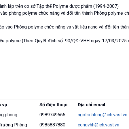
nh lập trên cơ sở Tập thể Polyme dược phẩm (1994-2007)
vào phòng polyme chức năng và đổi tên thành Phòng polyme c
p vào Phòng polyme chức năng và vật liệu nano và đổi tên thà
iệu polyme (Theo Quyết định số: 90/QĐ-VHH ngày 17/03/2025 
 vụ
Số điện thoại
Địa chỉ email
ng phòng
0989749665
ngotrinhtung@ich.vast.vn
Trưởng Phòng
0985887880
congvhh@ich.vast.vn