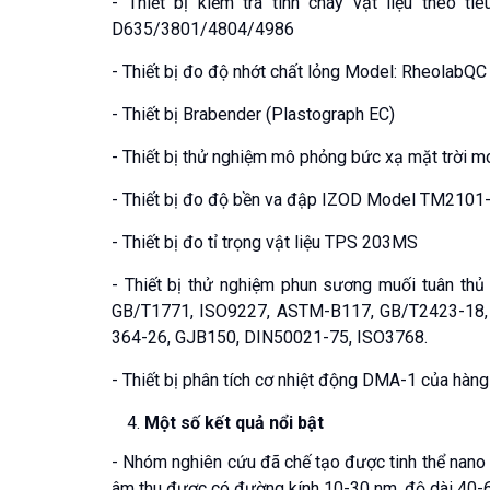
- Thiết bị kiểm tra tính cháy vật liệu theo 
D635/3801/4804/4986
- Thiết bị đo độ nhớt chất lỏng Model: RheolabQC
- Thiết bị Brabender (Plastograph EC)
- Thiết bị thử nghiệm mô phỏng bức xạ mặt trời
- Thiết bị đo độ bền va đập IZOD Model TM2101
- Thiết bị đo tỉ trọng vật liệu TPS 203MS
- Thiết bị thử nghiệm phun sương muối tuân th
GB/T1771, ISO9227, ASTM-B117, GB/T2423-18,
364-26, GJB150, DIN50021-75, ISO3768.
- Thiết bị phân tích cơ nhiệt động DMA-1 của h
Một số kết quả nổi bật
- Nhóm nghiên cứu đã chế tạo được tinh thể nano 
âm thu được có đường kính 10-30 nm, độ dài 40-6