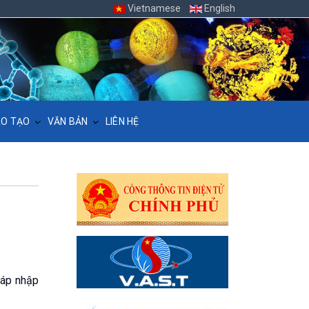
Vietnamese
English
O TẠO
VĂN BẢN
LIÊN HỆ
sáp nhập