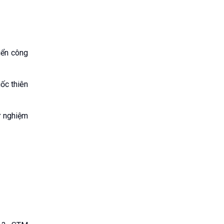
iển công
ốc thiên
hử nghiệm