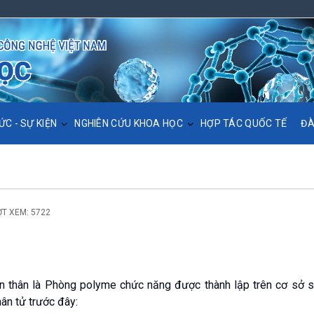
ỨC - SỰ KIỆN
NGHIÊN CỨU KHOA HỌC
HỢP TÁC QUỐC TẾ
ĐÀ
ỢT XEM: 5722
ền thân là Phòng polyme chức năng được thành lập trên cơ sở 
ân tử trước đây: