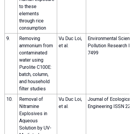
to these
elements
through rice
consumption
9.
Removing
Vu Duc Loi,
Environmental Scienc
ammonium from
et al.
Pollution Research I
contaminated
7499
water using
Purolite C100E:
batch, column,
and household
filter studies
10.
Removal of
Vu Duc Loi,
Journal of Ecological
Nitramine
et al.
Engineering ISSN 22
Explosives in
Aqueous
Solution by UV-