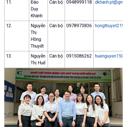
11.
Đào
Cán bộ
0948999118
dkhanh.pt@gmai
Duy
Khánh
12.
Nguyễn
Cán bộ
0978973836
hongthuyet219
Thị
Hồng
Thuyết
13.
Nguyễn
Cán bộ
0915086262
huenguyen1506
Thị Huế