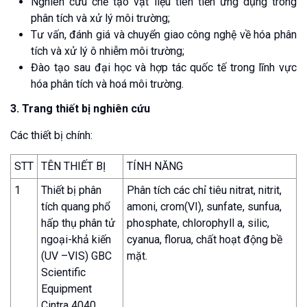
Nghiên cứu chế tạo vật liệu tiên tiến ứng dụng trong
phân tích và xử lý môi trường;
Tư vấn, đánh giá và chuyển giao công nghệ về hóa phân
tích và xử lý ô nhiễm môi trường;
Đào tạo sau đại học và hợp tác quốc tế trong lĩnh vực
hóa phân tích và hoá môi trường.
3. Trang thiết bị nghiên cứu
Các thiết bị chính:
STT
TÊN THIẾT BỊ
TÍNH NĂNG
1
Thiết bị phân
Phân tích các chỉ tiêu nitrat, nitrit,
tích quang phổ
amoni, crom(VI), sunfate, sunfua,
hấp thụ phân tử
phosphate, chlorophyll a, silic,
ngoại-khả kiến
cyanua, florua, chất hoạt động bề
(UV –VIS) GBC
mặt.
Scientific
Equipment
Cintra 4040