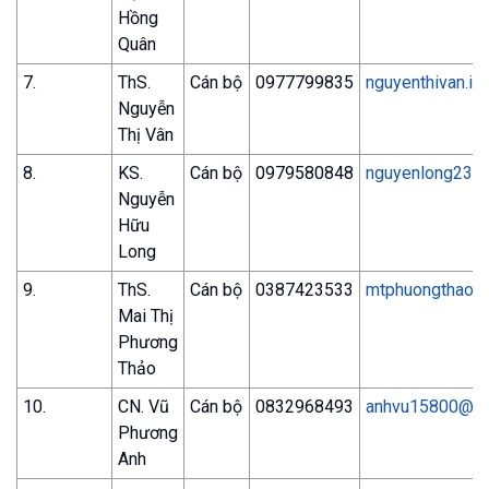
Hồng
Quân
7.
ThS.
Cán bộ
0977799835
nguyenthivan.i
Nguyễn
Thị Vân
8.
KS.
Cán bộ
0979580848
nguyenlong234
Nguyễn
Hữu
Long
9.
ThS.
Cán bộ
0387423533
mtphuongthao8
Mai Thị
Phương
Thảo
10.
CN. Vũ
Cán bộ
0832968493
anhvu15800@gm
Phương
Anh