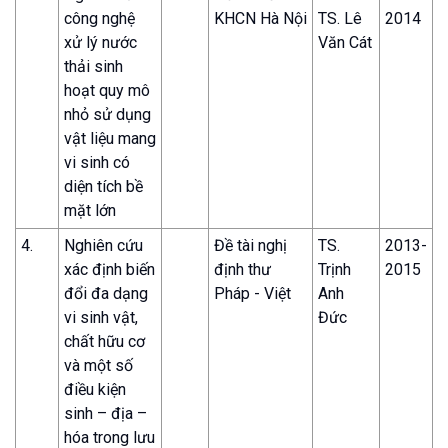
công nghệ
KHCN Hà Nội
TS. Lê
2014
xử lý nước
Văn Cát
thải sinh
hoạt quy mô
nhỏ sử dụng
vật liệu mang
vi sinh có
diện tích bề
mặt lớn
4.
Nghiên cứu
Đề tài nghị
TS.
2013-
xác định biến
định thư
Trịnh
2015
đổi đa dạng
Pháp - Việt
Anh
vi sinh vật,
Đức
chất hữu cơ
và một số
điều kiện
sinh – địa –
hóa trong lưu