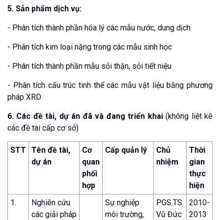
5. Sản phẩm dịch vụ:
- Phân tích thành phần hóa lý các mẫu nước, dung dịch
- Phân tích kim loại nặng trong các mẫu sinh học
- Phân tích thành phần mẫu sỏi thận, sỏi tiết niệu
- Phân tích cấu trúc tinh thể các mẫu vật liệu bằng phương
pháp XRD
6. Các đề tài, dự án đã và đang triển khai
(không liệt kê
các đề tài cấp cơ sở)
STT
Tên đề tài,
Cơ
Cấp quản lý
Chủ
Thời
dự án
quan
nhiệm
gian
phối
thực
hợp
hiện
1.
Nghiên cứu
Sự nghiệp
PGS.TS.
2010-
các giải pháp
môi trường,
Vũ Đức
2013