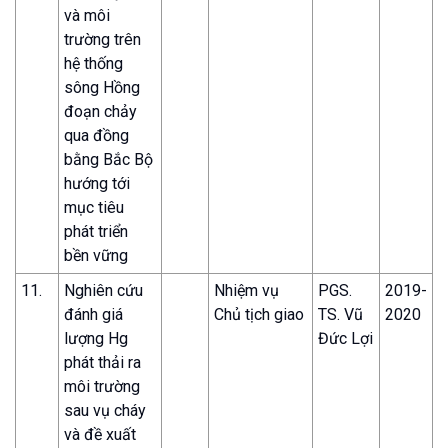
và môi
trường trên
hệ thống
sông Hồng
đoạn chảy
qua đồng
bằng Bắc Bộ
hướng tới
mục tiêu
phát triển
bền vững
11.
Nghiên cứu
Nhiệm vụ
PGS.
2019-
đánh giá
Chủ tịch giao
TS. Vũ
2020
lượng Hg
Đức Lợi
phát thải ra
môi trường
sau vụ cháy
và đề xuất