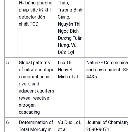
H
bằng phương
Thảo,
2
pháp sắc ký khí
Trương Bình
detector dẫn
Giang,
nhiệt TCD
Nguyễn Thị
Ngọc Bích,
Dương Tuấn
Hưng, Vũ
Đức Lợi
5.
Global patterns
Luu Thi
Nature - Communicati
of nitrate isotope
Nguyet
and environment ISSN
composition in
Minh et al.,
4435
rivers and
adjacent aquifers
reveal reactive
nitrogen
cascading
6.
Determination of
Vu Duc Loi,
Journal of Chemistry
Total Mercury in
et al.
2090-9071