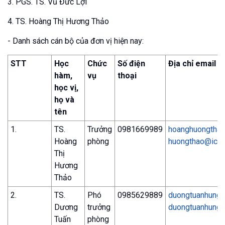
3. PGS. TS. Vũ Đức Lợi
4. TS. Hoàng Thị Hương Thảo
- Danh sách cán bộ của đơn vị hiện nay:
STT
Học
Chức
Số điện
Địa chỉ email
hàm,
vụ
thoại
học vị,
họ và
tên
1.
TS.
Trưởng
0981669989
hoanghuongtha
Hoàng
phòng
huongthao@ich.v
Thị
Hương
Thảo
2.
TS.
Phó
0985629889
duongtuanhung
Dương
trưởng
duongtuanhung@
Tuấn
phòng