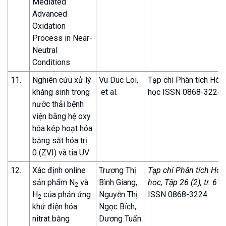
Mediated
Advanced
Oxidation
Process in Near-
Neutral
Conditions
11.
Nghiên cứu xử lý
Vu Duc Loi,
Tạp chí Phân tích Hóa,
kháng sinh trong
et al.
học ISSN 0868-3224
nước thải bệnh
viện bằng hệ oxy
hóa kép hoạt hóa
bằng sắt hóa trị
0 (ZVI) và tia UV
12.
Xác định online
Trương Thị
Tạp chí Phân tích Hóa,
sản phẩm N
và
Bình Giang,
học, Tập 26 (2), tr. 61
2
H
của phản ứng
Nguyễn Thị
ISSN 0868-3224
2
khử điện hóa
Ngọc Bích,
nitrat bằng
Dương Tuấn