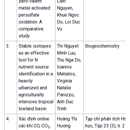
zero-valent
Lien
metal-activated
Nguyen,
persulfate
Khue Ngoc
oxidation: A
Do, Loi Duc
comparative
Vu
study
3.
Stable isotopes
Thi Nguyet
Biogeochemistry
as an effective
Minh Luu,
tool for N
Thu Nga Do,
nutrient source
Ioannis
identification in a
Matiatos,
heavily
Virginia
urbanized and
Natalie
agriculturally
Panizzo,
intensive tropical
Anh Duc
lowland basin
Trinh
4.
Xác định online
Hoàng Thị
Tạp chí phân tích Hoá,
các khí CO, CO
,
Hương
học
, Tập 25 (3), tr. 21
2