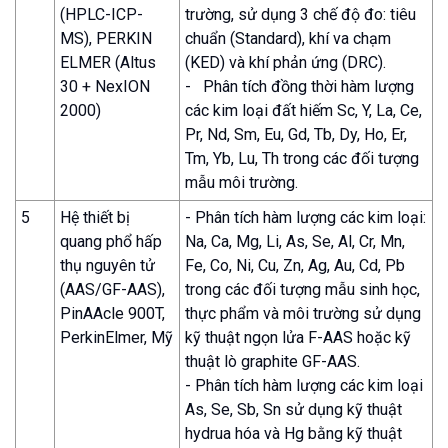
(HPLC-ICP-
trường, sử dụng 3 chế độ đo: tiêu
MS), PERKIN
chuẩn (Standard), khí va chạm
ELMER (Altus
(KED) và khí phản ứng (DRC).
30 + NexION
- Phân tích đồng thời hàm lượng
2000)
các kim loại đất hiếm Sc, Y, La, Ce,
Pr, Nd, Sm, Eu, Gd, Tb, Dy, Ho, Er,
Tm, Yb, Lu, Th trong các đối tượng
mẫu môi trường.
5
Hệ thiết bị
- Phân tích hàm lượng các kim loại:
quang phổ hấp
Na, Ca, Mg, Li, As, Se, Al, Cr, Mn,
thụ nguyên tử
Fe, Co, Ni, Cu, Zn, Ag, Au, Cd, Pb
(AAS/GF-AAS),
trong các đối tượng mẫu sinh học,
PinAAcle 900T,
thực phẩm và môi trường sử dụng
PerkinElmer, Mỹ
kỹ thuật ngọn lửa F-AAS hoặc kỹ
thuật lò graphite GF-AAS.
- Phân tích hàm lượng các kim loại
As, Se, Sb, Sn sử dụng kỹ thuật
hydrua hóa và Hg bằng kỹ thuật