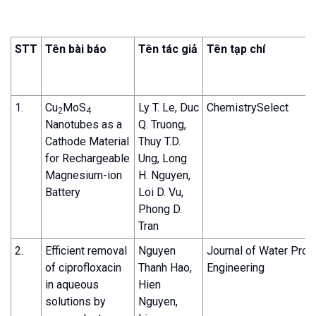
STT
Tên bài báo
Tên tác giả
Tên tạp chí
1.
Cu
MoS
Ly T. Le, Duc
ChemistrySelect
2
4
Nanotubes as a
Q. Truong,
Cathode Material
Thuy T.D.
for Rechargeable
Ung, Long
Magnesium-ion
H. Nguyen,
Battery
Loi D. Vu,
Phong D.
Tran
2.
Efficient removal
Nguyen
Journal of Water Pro
of ciprofloxacin
Thanh Hao,
Engineering
in aqueous
Hien
solutions by
Nguyen,