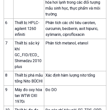
hóa hơi lạnh trong các đối tượng
mẫu sinh học, thực phẩm và môi
trường.
6
Thiết bị HPLC-
Phân tích các chỉ tiêu caroten,
agilent 1260
curcumin, becberin, axit hipuric,
infiniti
sylimarin, ciprofloxacin
7
Thiết bị sắc ký
Phân tích metanol, etanol
khí
GC_FID/ECD_
Shimadzu 2010
plus
8
Thiết bị phá mẫu
Xác định hàm lượng nitơ tổng
tổng Nito BŨCHI
9
Máy đo oxy hòa
Đo DO
tan WTW OXI
1970i