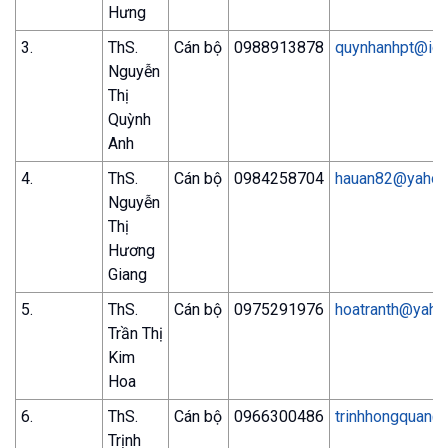
Hưng
3.
ThS.
Cán bộ
0988913878
quynhanhpt@ich.
Nguyễn
Thị
Quỳnh
Anh
4.
ThS.
Cán bộ
0984258704
hauan82@yahoo
Nguyễn
Thị
Hương
Giang
5.
ThS.
Cán bộ
0975291976
hoatranth@yaho
Trần Thị
Kim
Hoa
6.
ThS.
Cán bộ
0966300486
trinhhongquan@i
Trịnh