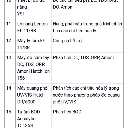
10
Thiết bị đo đa
Đo các chỉ tiêu pH, EC, TDS, ORP,
năng
DO, Amoni
YSI
11
Lò nung Lenton
Nung, phá mẫu trong quá trình phân
EF 11/8B
tích các chỉ tiêu hóa lý
12
Máy ly tâm EF
Công cụ hỗ trợ
11/8B
13
Máy đo cầm tay
Phân tích DO, TDS, ORP, Amoni
DO, TDS, ORP,
Amoni Hatch Ion
156
14
Máy quang phổ
Phân tích các chỉ tiêu hóa lý trong
UV/VIS Hatch
nước theo phương pháp đo quang
DR/6000
phổ UV/VIS
15
Tủ ấm BOD
Phân tích BOD
Aqualytic
TC135S