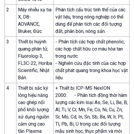
2
Máy nhiễu xạ tia
Phân tích cấu trúc tinh thể của các
X, D8-
vật liệu, trong nông nghiệp có thể
ADVANCE,
dùng để phân tích các đối tượng
Bruker, Đức
đất, phân bón, nông sản.
3
Thiết bị huỳnh
- Phân tích các hợp chất phenolic,
quang phân tử,
các hợp chất hữu cơ màu hòa tan
Fluorolog-3,
trong nước.
FL3C-22, Horiba
- Nghiên cứu đặc tính của các hợp
Scientific, Nhật
chất phát quang trong khoa học vật
Bản.
liệu.
4
Thiết bị sắc ký
+ Thiết bị ICP-MS NexION
lỏng hiệu năng
2000: - Phân tích đồng thời hàm
cao ghép nối
lượng các kim loại As, Se, Li, Be, B,
phổ khối lượng
Al, Ti, V, Cr, Mn, Fe, Co, Ni, Cu, Zn,
sử dụng nguồn
Sr, Mo, Cd, In, Sn, Sb, Ba, W, Ir, Pt,
cảm ứng cao
Tl, Pb, Bi, U trong các đối tượng
tần Plasma
mẫu sinh học, thực phẩm và môi