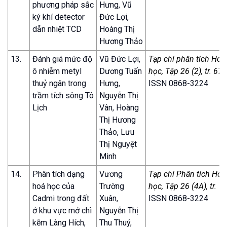
phương pháp sắc
Hưng, Vũ
ký khí detector
Đức Lợi,
dẫn nhiệt TCD
Hoàng Thị
Hương Thảo
13.
Đánh giá mức độ
Vũ Đức Lợi,
Tạp chí phân tích Hoá,
ô nhiễm metyl
Dương Tuấn
học, Tập 26 (2), tr. 67
thuỷ ngân trong
Hưng,
ISSN 0868-3224
trầm tích sông Tô
Nguyễn Thị
Lịch
Vân, Hoàng
Thị Hương
Thảo, Lưu
Thị Nguyệt
Minh
14.
Phân tích dạng
Vương
Tạp chí Phân tích Hóa,
hoá học của
Trường
học, Tập 26 (4A), tr. 
Cadmi trong đất
Xuân,
ISSN 0868-3224
ở khu vực mở chì
Nguyễn Thị
kẽm Làng Hích,
Thu Thuý,