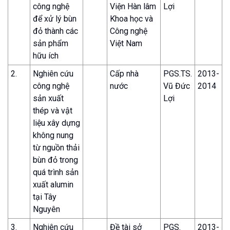
công nghệ
Viện Hàn lâm
Lợi
để xử lý bùn
Khoa học và
đỏ thành các
Công nghệ
sản phẩm
Việt Nam
hữu ích
2.
Nghiên cứu
Cấp nhà
PGS.TS.
2013-
công nghệ
nước
Vũ Đức
2014
sản xuất
Lợi
thép và vật
liệu xây dựng
không nung
từ nguồn thải
bùn đỏ trong
quá trình sản
xuất alumin
tại Tây
Nguyên
3.
Nghiên cứu
Đề tài sở
PGS.
2013-