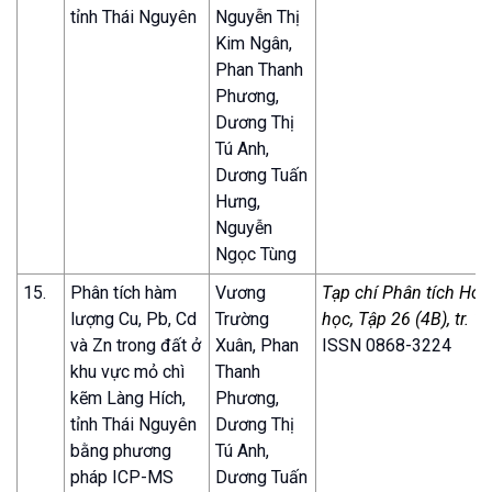
tỉnh Thái Nguyên
Nguyễn Thị
Kim Ngân,
Phan Thanh
Phương,
Dương Thị
Tú Anh,
Dương Tuấn
Hưng,
Nguyễn
Ngọc Tùng
15.
Phân tích hàm
Vương
Tạp chí Phân tích Hóa,
lượng Cu, Pb, Cd
Trường
học, Tập 26 (4B), tr. 
và Zn trong đất ở
Xuân, Phan
ISSN 0868-3224
khu vực mỏ chì
Thanh
kẽm Làng Hích,
Phương,
tỉnh Thái Nguyên
Dương Thị
bằng phương
Tú Anh,
pháp ICP-MS
Dương Tuấn