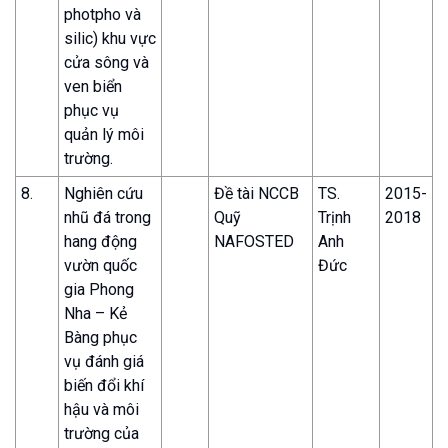
photpho và
silic) khu vực
cửa sông và
ven biển
phục vụ
quản lý môi
trường.
8.
Nghiên cứu
Đề tài NCCB
TS.
2015-
nhũ đá trong
Quỹ
Trịnh
2018
hang động
NAFOSTED
Anh
vườn quốc
Đức
gia Phong
Nha – Kẻ
Bàng phục
vụ đánh giá
biến đổi khí
hậu và môi
trường của