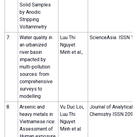
Solid Samples
by Anodic
Stripping
Voltammetry
7.
Water quality in
Luu Thi
ScienceAsia ISSN 1
an urbanized
Nguyet
river basin
Minh et al.,
impacted by
multi-pollution
sources: from
comprehensive
surveys to
modelling
8.
Arsenic and
Vu Duc Loi,
Journal of Analytical 
heavy metals in
Luu Thi
Chemistry ISSN 2090
Vietnamese rice:
Nguyet
Assessment of
Minh et al.
Human exposure