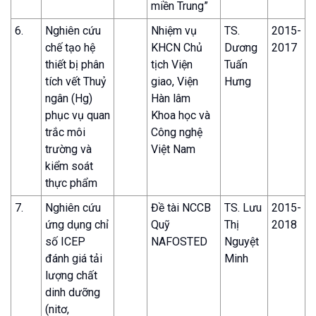
miền Trung”
6.
Nghiên cứu
Nhiệm vụ
TS.
2015-
chế tạo hệ
KHCN Chủ
Dương
2017
thiết bị phân
tịch Viện
Tuấn
tích vết Thuỷ
giao, Viện
Hưng
ngân (Hg)
Hàn lâm
phục vụ quan
Khoa học và
trắc môi
Công nghệ
trường và
Việt Nam
kiểm soát
thực phẩm
7.
Nghiên cứu
Đề tài NCCB
TS. Lưu
2015-
ứng dụng chỉ
Quỹ
Thị
2018
số ICEP
NAFOSTED
Nguyệt
đánh giá tải
Minh
lượng chất
dinh dưỡng
(nitơ,