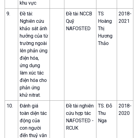
khu vực
9.
Đề tài:
Đề tài NCCB
TS
2018-
Nghiên cứu
Quỹ
Hoàng
2021
khảo sát ảnh
NAFOSTED
Thị
hưởng của từ
Hương
trường ngoài
Thảo
lên phản ứng
điện hóa,
ứng dụng
làm xúc tác
điện hóa cho
phản ứng
khử nitrat.
10.
Đánh giá
Đề tài nghiên
TS. Đỗ
2018-
toàn diện tác
cứu hợp tác
Thu
2020
động của
NAFOSTED -
Nga
con người
RCUK
đến thuỷ văn