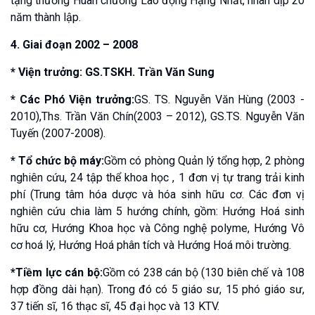
tặng thưởng Huân chương Lao động Hạng Nhất, nhân dịp 20
năm thành lập.
4. Giai đoạn 2002 – 2008
* Viện trưởng: GS.TSKH. Trần Văn Sung
* Các Phó Viện trưởng:
GS. TS. Nguyễn Văn Hùng (2003 -
2010),Ths. Trần Văn Chín(2003 – 2012), GS.TS. Nguyễn Văn
Tuyến (2007-2008).
* Tổ chức bộ máy:
Gồm có phòng Quản lý tổng hợp, 2 phòng
nghiên cứu, 24 tập thể khoa học , 1 đơn vị tự trang trải kinh
phí (Trung tâm hóa dược và hóa sinh hữu cơ. Các đơn vị
nghiên cứu chia làm 5 hướng chính, gồm: Hướng Hoá sinh
hữu cơ, Hướng Khoa học và Công nghệ polyme, Hướng Vô
cơ hoá lý, Hướng Hoá phân tích và Hướng Hoá môi trường.
*Tiềm lực cán bộ:
Gồm có 238 cán bộ (130 biên chế và 108
hợp đồng dài hạn). Trong đó có 5 giáo sư, 15 phó giáo sư,
37 tiến sĩ, 16 thạc sĩ, 45 đại học và 13 KTV.