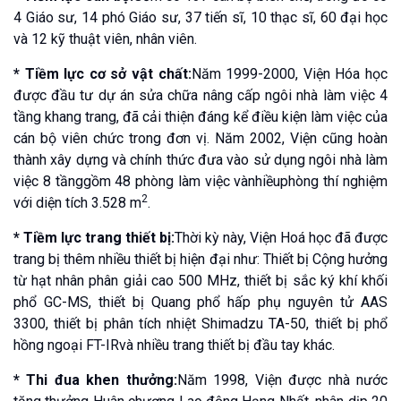
4 Giáo sư, 14 phó Giáo sư, 37 tiến sĩ, 10 thạc sĩ, 60 đại học
và 12 kỹ thuật viên, nhân viên.
* Tiềm lực cơ sở vật chất:
Năm 1999-2000, Viện Hóa học
được đầu tư dự án sửa chữa nâng cấp ngôi nhà làm việc 4
tầng khang trang, đã cải thiện đáng kể điều kiện làm việc của
cán bộ viên chức trong đơn vị. Năm 2002, Viện cũng hoàn
thành xây dựng và chính thức đưa vào sử dụng ngôi nhà làm
việc 8 tầnggồm 48 phòng làm việc vànhiềuphòng thí nghiệm
2
với diện tích 3.528 m
.
* Tiềm lực trang thiết bị:
Thời kỳ này, Viện Hoá học đã được
trang bị thêm nhiều thiết bị hiện đại như: Thiết bị Cộng hưởng
từ hạt nhân phân giải cao 500 MHz, thiết bị sắc ký khí khối
phổ GC-MS, thiết bị Quang phổ hấp phụ nguyên tử AAS
3300, thiết bị phân tích nhiệt Shimadzu TA-50, thiết bị phổ
hồng ngoại FT-IRvà nhiều trang thiết bị đầu tay khác.
* Thi đua khen thưởng:
Năm 1998, Viện được nhà nước