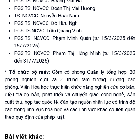
PGS.TS. NCVCC. Hoàng Mai Hà
PGS.TS. NCVCC. Đoàn Thị Mai Hương
TS. NCVCC. Nguyễn Hoài Nam
PGS.TS. NCVCC. Đỗ Hữu Nghị
PGS.TS.NCVC. Trần Quang Vinh
PGS.TS. NCVCC. Phạm Minh Quân (từ 15/3/2025 đến
15/7/2026)
PGS.TS. NCVCC. Phạm Thị Hồng Minh (từ 15/3/2025
đến 31/7/2026)
* Tổ chức bộ máy:
Gồm có phòng Quản lý tổng hợp, 20
phòng nghiên cứu và 3 trung tâm tương đương các
phòng. Viện Hóa học thực hiện chức năng nghiên cứu cơ bản,
điều tra cơ bản, phát triển và chuyển giao công nghệ, sản
xuất thử, hợp tác quốc tế, đào tạo nguồn nhân lực có trình độ
cao trong lĩnh vực hóa học và các lĩnh vực khác có liên quan
theo quy định của pháp luật.
Bài viết khác: