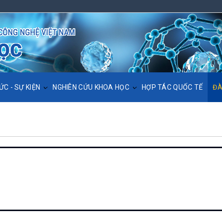
ỨC - SỰ KIỆN
NGHIÊN CỨU KHOA HỌC
HỢP TÁC QUỐC TẾ
ĐÀ