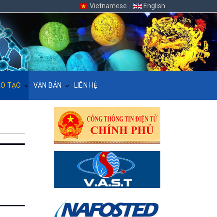
Vietnamese
English
O TẠO
VĂN BẢN
LIÊN HỆ