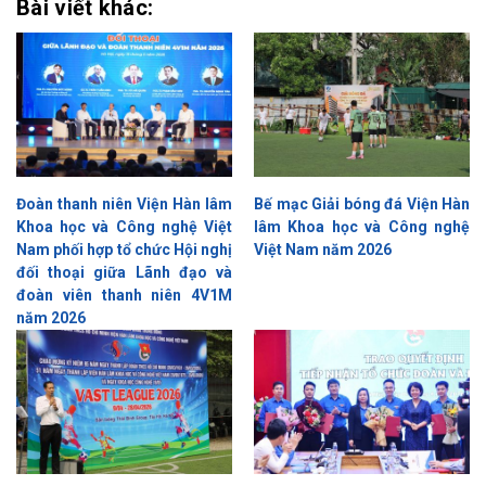
Bài viết khác:
Đoàn thanh niên Viện Hàn lâm
Bế mạc Giải bóng đá Viện Hàn
Khoa học và Công nghệ Việt
lâm Khoa học và Công nghệ
Nam phối hợp tổ chức Hội nghị
Việt Nam năm 2026
đối thoại giữa Lãnh đạo và
đoàn viên thanh niên 4V1M
năm 2026