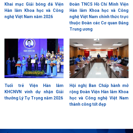
Khai mạc Giải bóng đá Viện
Đoàn TNCS Hồ Chí Minh Viện
Hàn lâm Khoa học và Công
Hàn lâm Khoa học và Công
nghệ Việt Nam năm 2026
nghệ Việt Nam chính thức trực
thuộc Đoàn các Cơ quan Đảng
Trung ương
Tuổi trẻ Viện Hàn lâm
Hội nghị Ban Chấp hành mở
KHCNVN vinh dự nhận Giải
rộng Đoàn Viện Hàn lâm Khoa
thưởng Lý Tự Trọng năm 2026
học và Công nghệ Việt Nam
thành công tốt đẹp